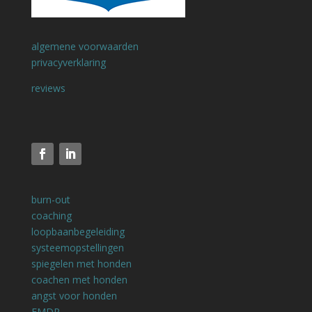
algemene voorwaarden
privacyverklaring
reviews
burn-out
coaching
loopbaanbegeleiding
systeemopstellingen
spiegelen met honden
coachen met honden
angst voor honden
EMDR