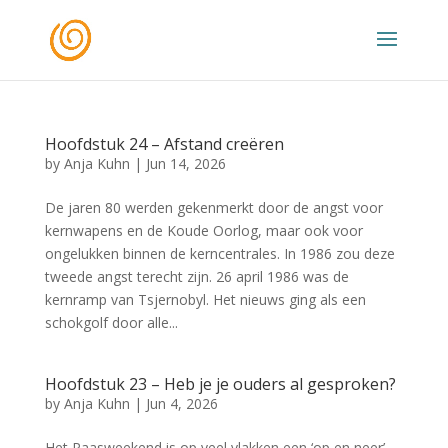
Hoofdstuk 24 – Afstand creëren
by
Anja Kuhn
|
Jun 14, 2026
De jaren 80 werden gekenmerkt door de angst voor
kernwapens en de Koude Oorlog, maar ook voor
ongelukken binnen de kerncentrales. In 1986 zou deze
tweede angst terecht zijn. 26 april 1986 was de
kernramp van Tsjernobyl. Het nieuws ging als een
schokgolf door alle...
Hoofdstuk 23 – Heb je je ouders al gesproken?
by
Anja Kuhn
|
Jun 4, 2026
Het Paasweekend is op veel vlakken een ‘op en neer’.